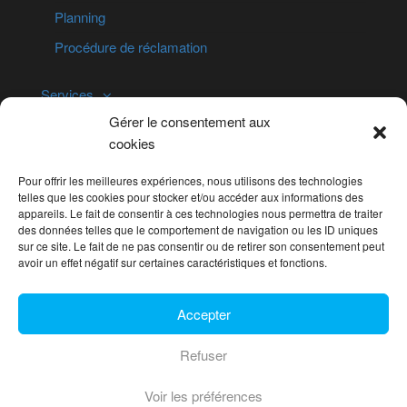
Planning
Procédure de réclamation
Services
Suivi de chantier
Gérer le consentement aux
cookies
Inspection technique
Télécommunications
Pour offrir les meilleures expériences, nous utilisons des technologies
telles que les cookies pour stocker et/ou accéder aux informations des
Orthophotographie et photogrammétrie
appareils. Le fait de consentir à ces technologies nous permettra de traiter
des données telles que le comportement de navigation ou les ID uniques
LiDAR aéroporté
sur ce site. Le fait de ne pas consentir ou de retirer son consentement peut
avoir un effet négatif sur certaines caractéristiques et fonctions.
Politique de confidentialité
Accepter
Politique de cookies (UE)
Contact
Refuser
Voir les préférences